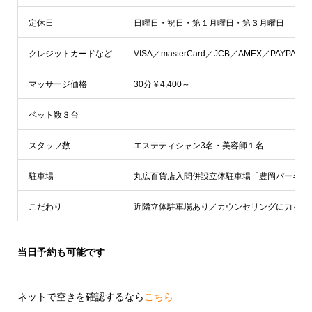
定休日
日曜日・祝日・第１月曜日・第３月曜日
クレジットカードなど
VISA／masterCard／JCB／AMEX／PAYPAY／
マッサージ価格
30分￥4,400～
ベット数３台
スタッフ数
エステティシャン3名・美容師１名
駐車場
丸広百貨店入間併設立体駐車場「豊岡パーキン
こだわり
近隣立体駐車場あり／カウンセリングに力を入
当日予約も可能です
ネットで空きを確認するなら
こちら